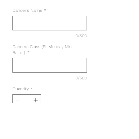
Dancer's Name
*
0/500
Dancers Class (EI: Monday Mini
Ballet):
*
0/500
Quantity
*
Add to Cart
Black Adult Dad Cap